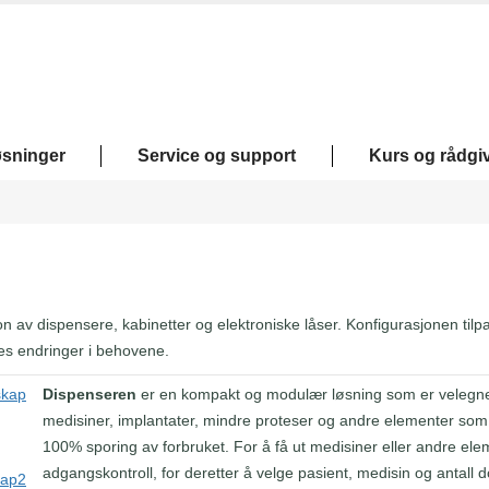
øsninger
Service og support
Kurs og rådgi
n av dispensere, kabinetter og elektroniske låser. Konfigurasjonen til
sses endringer i behovene.
Dispenseren
er en kompakt og modulær løsning som er velegnet
medisiner, implantater, mindre proteser og andre elementer som 
100% sporing av forbruket. For å få ut medisiner eller andre el
adgangskontroll, for deretter å velge pasient, medisin og antall dos