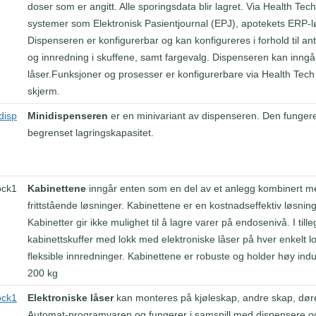
doser som er angitt. Alle sporingsdata blir lagret. Via Health 
systemer som Elektronisk Pasientjournal (EPJ), apotekets ERP-l
Dispenseren er konfigurerbar og kan konfigureres i forhold til antal
og innredning i skuffene, samt fargevalg. Dispenseren kan inngå 
låser.Funksjoner og prosesser er konfigurerbare via Health Tec
skjerm.
Minidispenseren
er en minivariant av dispenseren. Den fung
begrenset lagringskapasitet.
Kabinettene
inngår enten som en del av et anlegg kombinert me
frittstående løsninger. Kabinettene er en kostnadseffektiv løsni
Kabinetter gir ikke mulighet til å lagre varer på endosenivå. I till
kabinettskuffer med lokk med elektroniske låser på hver enkelt l
fleksible innredninger. Kabinettene er robuste og holder høy indust
200 kg
Elektroniske låser
kan monteres på kjøleskap, andre skap, dører
Automat-programvaren og fungerer i samspill med dispensere og