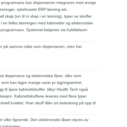
Tech programvare kan dispenseren integreres med øvrige
øsninger, sykehusets ERP-løsning etc.
l skap (en til ni skap i en løsning), typer av skuffer
i en felles løsningen med kabinetter og elektroniske
h programvare. Systemet betjenes via trykkfølsom
erer på samme måte som dispenseren, men har
d dispensere og elektroniske låser, eller som
ng som kan lagre mange varer pr lagringsenhet.
egg til åpne kabinettskuffer, tilbyr Health Tech også
okasjon. Kabinettskuffene leveres med flere typer
riell kvalitet. Hver skuff tåler en belastning på opp til
 eller lignende. Den elektroniske låsen styres av
 kabinetter.