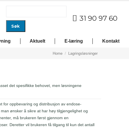
Search
for:
31 90 97 60
vning
Aktuelt
E-læring
Kontakt
You are here:
Home
Lagringsløsninger
passet det spesifikke behovet, men løsningene
 for oppbevaring og distribusjon av endose-
man ønsker å sikre at har høy tilgjengelighet og
ementer, må brukeren først gjennom en
er. Deretter vil brukeren få tilgang til kun det antall