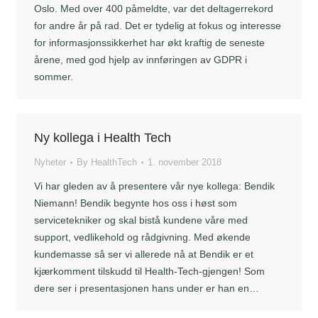
Oslo. Med over 400 påmeldte, var det deltagerrekord
for andre år på rad. Det er tydelig at fokus og interesse
for informasjonssikkerhet har økt kraftig de seneste
årene, med god hjelp av innføringen av GDPR i
sommer.
Ny kollega i Health Tech
Nyheter
By
HealthTech
1. november 2018
Vi har gleden av å presentere vår nye kollega: Bendik
Niemann! Bendik begynte hos oss i høst som
servicetekniker og skal bistå kundene våre med
support, vedlikehold og rådgivning. Med økende
kundemasse så ser vi allerede nå at Bendik er et
kjærkomment tilskudd til Health-Tech-gjengen! Som
dere ser i presentasjonen hans under er han en…