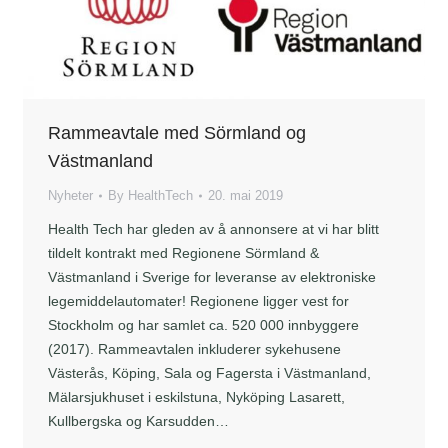
Rammeavtale med Sörmland og
Västmanland
Nyheter
By
HealthTech
20. mai 2019
Health Tech har gleden av å annonsere at vi har blitt
tildelt kontrakt med Regionene Sörmland &
Västmanland i Sverige for leveranse av elektroniske
legemiddelautomater! Regionene ligger vest for
Stockholm og har samlet ca. 520 000 innbyggere
(2017). Rammeavtalen inkluderer sykehusene
Västerås, Köping, Sala og Fagersta i Västmanland,
Mälarsjukhuset i eskilstuna, Nyköping Lasarett,
Kullbergska og Karsudden…